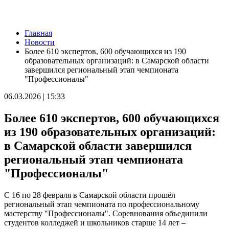
Новости
Главная
9 августа на нескольких улицах Самары не будет холодной
Новости
воды
Более 610 экспертов, 600 обучающихся из 190
09.08.2026 | 10:29
образовательных организаций: в Самарской области
В Самарской области 9 августа около 5 часов действовала
завершился региональный этап чемпионата
беспилотная опасность
"Профессионалы"
09.08.2026 | 10:24
Врач перечислил полезные для работы мозга продукты
06.03.2026 | 15:33
09.08.2026 | 10:05
Вячеслав Федорищев поздравил жителей Самарской области с
Более 610 экспертов, 600 обучающихся
Днем строителя
09.08.2026 | 09:33
из 190 образовательных организаций:
Персеиды: самарцам рассказали, как увидеть звездопад с 12 по
в Самарской области завершился
14 августа
09.08.2026 | 09:17
региональный этап чемпионата
Народные приметы на 10 августа 2026 года: что нельзя делать
"Профессионалы"
в этот день
09.08.2026 | 09:13
День строителя в России: какие даты отмечаются 9 августа
С 16 по 28 февраля в Самарской области прошёл
09.08.2026 | 08:20
региональный этап чемпионата по профессиональному
В Самарской области 9 августа будет аномальная жара
мастерству "Профессионалы". Соревнования объединили
09.08.2026 | 07:04
студентов колледжей и школьников старше 14 лет –
Серия магнитных бурь ожидается в Самарской области во