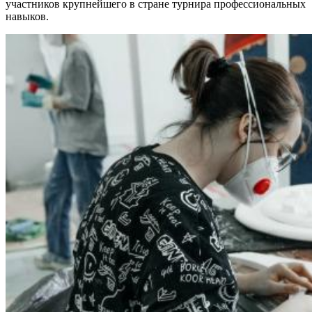
участников крупнейшего в стране турнира профессиональных
второй половине августа
навыков.
08.08.2026 | 21:52
"Акрон" вничью сыграл с "Локомотивом" в третьем туре РПЛ
08.08.2026 | 21:26
Вячеслав Федорищев поздравил "Волонтёров-медиков" с
десятилетием
08.08.2026 | 21:07
Есть погибшие: в Ставропольском районе столкнулись две
моторные лодки
08.08.2026 | 20:33
Вячеслав Федорищев – в топ-3 губернаторов по количеству
подписчиков в "МАКСе"
08.08.2026 | 20:01
Состав ХК ЦСК ВВС пополнили два нападающих
08.08.2026 | 19:39
Вячеслав Федорищев: "В Самарской области сильные,
спортивные и талантливые люди"
08.08.2026 | 19:11
8 августа самарские "Крылья Советов" на домашнем стадионе
уступили "Балтике"
08.08.2026 | 18:41
Вячеслав Федорищев: "У нас очень сильная федерация
прыжков на батуте"
08.08.2026 | 17:57
Самарцев приглашают на бесплатные тренировки 9 августа