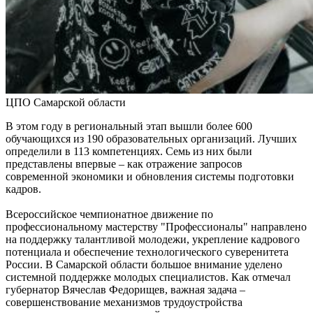
08.08.2026 | 17:38
8 августа в Самаре косят траву на 20-ти улицах
08.08.2026 | 17:08
Школы Самарской области перейдут на обновленную
программу с 1 сентября
08.08.2026 | 16:39
В Самарской области 8 августа объявили штормовое
предупреждение
ЦПО Самарской области
08.08.2026 | 16:30
Вячеслав Федорищев вручил награды спортсменам, тренерам
В этом году в региональный этап вышли более 600
и ветеранам
обучающихся из 190 образовательных организаций. Лучших
08.08.2026 | 15:59
определили в 113 компетенциях. Семь из них были
Где в Самаре отключат холодную воду с 10 по 12 августа:
представлены впервые – как отражение запросов
список адресов
современной экономики и обновления системы подготовки
08.08.2026 | 15:44
кадров.
Ливень с грозой и жара до 35 °C ожидаются в Самарской
области 9 августа
Всероссийское чемпионатное движение по
08.08.2026 | 15:18
профессиональному мастерству "Профессионалы" направлено
Самарцев приглашают на бесплатные показы советского кино
на поддержку талантливой молодежи, укрепление кадрового
8 и 9 августа
потенциала и обеспечение технологического суверенитета
08.08.2026 | 14:52
России. В Самарской области большое внимание уделено
Вячеслав Федорищев награжден почетной грамотой
системной поддержке молодых специалистов. Как отмечал
Минобороны России
губернатор Вячеслав Федорищев, важная задача –
08.08.2026 | 14:23
совершенствование механизмов трудоустройства