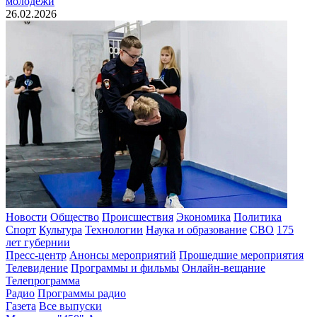
молодежи
26.02.2026
Новости
Общество
Происшествия
Экономика
Политика
Спорт
Культура
Технологии
Наука и образование
СВО
175
лет губернии
Пресс-центр
Анонсы мероприятий
Прошедшие мероприятия
Телевидение
Программы и фильмы
Онлайн-вещание
Телепрограмма
Радио
Программы радио
Газета
Все выпуски