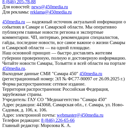
8 (846) 205-78-88
Для новостей:
news@450media.ru
Для рекламы:
reklama@450media.ru
450media.ru
— надежный источник актуальной информации о
событиях в Самаре и Самарской области. Мы оперативно
публикуем главные новости региона и экспертные
комментарии. ЧП, интервью, рекомендации специалистов,
гайды, последние новости, все самое важное о жизни Самары
и Самарской области — на одной площадке.
Наш основной принцип — быстро доставлять жителям
губернии проверенную, полную и достоверную информацию.
Читайте новости Самары, Тольятти и всей области на портале
450media.ru
.
Выходные данные СМИ "Самара 450"
450media.ru
(регистрационный номер: ЭЛ № ФС77-90097 от 26.09.2025 г.)
Форма распространения: сетевое издание.
Территория распространения: Российская Федерация,
зарубежные страны.
Учредитель: ГАУ СО "Медиаагентство "Самара 450"
Адрес редакции: 443068, Самарская обл., г. Самара, ул. Ново-
Садовая, д. 106, к. 106.
Адрес электронной почты:
webmaster@450media.ru
Телефон редакции:
8 (846) 226-65-66
Главный редактор: Морозова К. А.