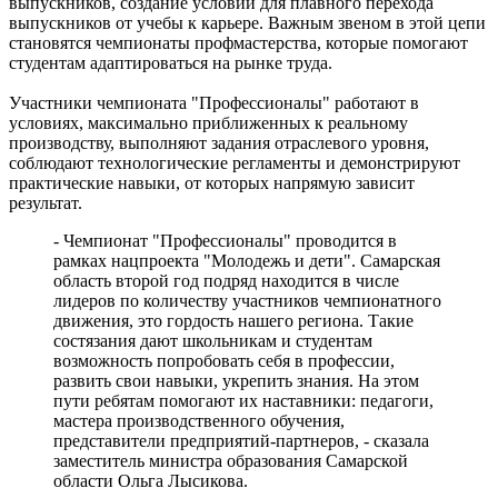
Самарскую область накроет гроза с градом 8 августа
выпускников, создание условий для плавного перехода
08.08.2026 | 14:13
выпускников от учебы к карьере. Важным звеном в этой цепи
Самарцам покажут фильм о жизни и трагической гибели
становятся чемпионаты профмастерства, которые помогают
Ивана Блока
студентам адаптироваться на рынке труда.
08.08.2026 | 12:52
Стали известны подробности столкновения катера и лодки в
Участники чемпионата "Профессионалы" работают в
Красноглинском районе
условиях, максимально приближенных к реальному
08.08.2026 | 12:31
производству, выполняют задания отраслевого уровня,
Вячеслав Федорищев рассказал о последствиях атаки ВСУ на
соблюдают технологические регламенты и демонстрируют
регион
практические навыки, от которых напрямую зависит
08.08.2026 | 12:29
результат.
Водитель "Мазды" сбил женщину на улице Подшипниковой в
- Чемпионат "Профессионалы" проводится в
Самаре
рамках нацпроекта "Молодежь и дети". Самарская
08.08.2026 | 12:12
область второй год подряд находится в числе
Ударила собутыльника: на тольяттинку завели "уголовку"
лидеров по количеству участников чемпионатного
08.08.2026 | 11:40
движения, это гордость нашего региона. Такие
В Самаре ветераны СВО сыграли в пляжный волейбол с
состязания дают школьникам и студентам
молодежью
возможность попробовать себя в профессии,
08.08.2026 | 11:20
развить свои навыки, укрепить знания. На этом
пути ребятам помогают их наставники: педагоги,
мастера производственного обучения,
представители предприятий-партнеров, - сказала
заместитель министра образования Самарской
области Ольга Лысикова.