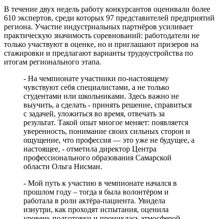
В течение двух недель работу конкурсантов оценивали более
610 экспертов, среди которых 97 представителей предприятий
региона. Участие индустриальных партнёров усиливает
практическую значимость соревнований: работодатели не
только участвуют в оценке, но и приглашают призеров на
стажировки и предлагают варианты трудоустройства по
итогам регионального этапа.
- На чемпионате участники по-настоящему
чувствуют себя специалистами, а не только
студентами или школьниками. Здесь важно не
выучить, а сделать - принять решение, справиться
с задачей, уложиться во время, отвечать за
результат. Такой опыт многое меняет: появляется
уверенность, понимание своих сильных сторон и
ощущение, что профессия — это уже не будущее, а
настоящее, - отметила директор Центра
профессионального образования Самарской
области Ольга Нисман.
- Мой путь к участию в чемпионате начался в
прошлом году – тогда я была волонтёром и
работала в роли актёра-пациента. Увидела
изнутри, как проходят испытания, оценила
уровень подготовки и прониклась атмосферой