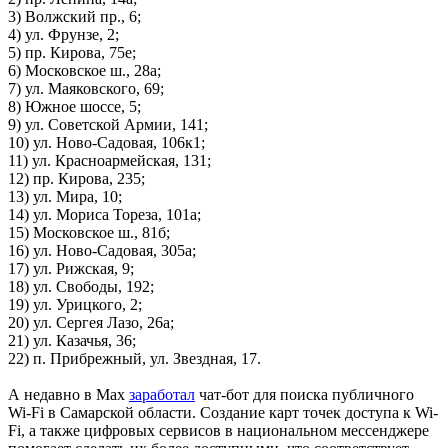
3) Волжский пр., 6;
08.08.2026 | 15:18
4) ул. Фрунзе, 2;
Самарцев приглашают на бесплатные показы советского кино
5) пр. Кирова, 75е;
8 и 9 августа
6) Московское ш., 28а;
08.08.2026 | 14:52
7) ул. Маяковского, 69;
Вячеслав Федорищев награжден почетной грамотой
8) Южное шоссе, 5;
Минобороны России
9) ул. Советской Армии, 141;
08.08.2026 | 14:23
10) ул. Ново-Садовая, 106к1;
Самарскую область накроет гроза с градом 8 августа
11) ул. Красноармейская, 131;
08.08.2026 | 14:13
12) пр. Кирова, 235;
Самарцам покажут фильм о жизни и трагической гибели
13) ул. Мира, 10;
Ивана Блока
14) ул. Мориса Тореза, 101а;
08.08.2026 | 12:52
15) Московское ш., 81б;
Стали известны подробности столкновения катера и лодки в
16) ул. Ново-Садовая, 305а;
Красноглинском районе
17) ул. Рижская, 9;
08.08.2026 | 12:31
18) ул. Свободы, 192;
Вячеслав Федорищев рассказал о последствиях атаки ВСУ на
19) ул. Урицкого, 2;
регион
20) ул. Сергея Лазо, 26а;
08.08.2026 | 12:29
21) ул. Казачья, 36;
Водитель "Мазды" сбил женщину на улице Подшипниковой в
22) п. Прибрежный, ул. Звездная, 17.
Самаре
08.08.2026 | 12:12
А недавно в Мax
заработал
чат-бот для поиска публичного
Ударила собутыльника: на тольяттинку завели "уголовку"
Wi-Fi в Самарской области. Создание карт точек доступа к Wi-
08.08.2026 | 11:40
Fi, а также цифровых сервисов в национальном мессенджере
В Самаре ветераны СВО сыграли в пляжный волейбол с