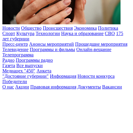
Новости
Общество
Происшествия
Экономика
Политика
Спорт
Культура
Технологии
Наука и образование
СВО
175
лет губернии
Пресс-центр
Анонсы мероприятий
Прошедшие мероприятия
Телевидение
Программы и фильмы
Онлайн-вещание
Телепрограмма
Радио
Программы радио
Газета
Все выпуски
Медиацех "450"
Анкета
"Достояние губернии"
Информация
Новости конкурса
Победители
О нас
Акции
Правовая информация
Документы
Вакансии