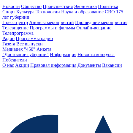
Новости
Общество
Происшествия
Экономика
Политика
Спорт
Культура
Технологии
Наука и образование
СВО
175
лет губернии
Пресс-центр
Анонсы мероприятий
Прошедшие мероприятия
Телевидение
Программы и фильмы
Онлайн-вещание
Телепрограмма
Радио
Программы радио
Газета
Все выпуски
Медиацех "450"
Анкета
"Достояние губернии"
Информация
Новости конкурса
Победители
О нас
Акции
Правовая информация
Документы
Вакансии