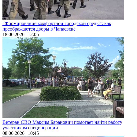
05.08.2026 | 15:11
Музыка, танц-драма и балет: что ждет гостей осеннего
фестиваля "Шостакович. Над временем"
05.08.2026 | 15:04
"Формирование комфортной городской среды": как
преображаются дворы в Чапаевске
18.06.2026 | 12:05
Ветеран СВО Максим Баранович помогает найти работу
участникам спецоперации
08.06.2026 | 10:45