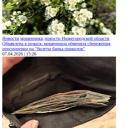
Новости
мошенники
новости Нижегородской области
Объявлена в розыск: мошенница обменяла сбережения
пенсионерки на "билеты банка приколов"
07.04.2026 | 15:26