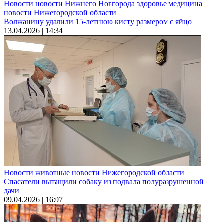
Новости
новости Нижнего Новгорода
здоровье
медицина
новости Нижегородской области
Волжанину удалили 15-летнюю кисту размером с яйцо
13.04.2026 | 14:34
Новости
животные
новости Нижегородской области
Спасатели вытащили собаку из подвала полуразрушенной
дачи
09.04.2026 | 16:07