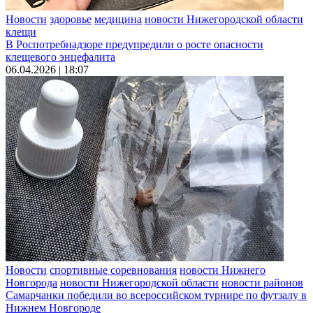
Новости
здоровье
медицина
новости Нижегородской области
клещи
В Роспотребнадзоре предупредили о росте опасности
клещевого энцефалита
06.04.2026 | 18:07
Новости
спортивные соревнования
новости Нижнего
Новгорода
новости Нижегородской области
новости районов
Самарчанки победили во всероссийском турнире по футзалу в
Нижнем Новгороде