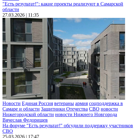
"Есть результат!": какие проекты реализуют в Самарской
области
27.03.2026 | 11:35
Новости
Единая Россия
ветераны
армия
соцподдержка в
Самаре и области
Защитники Отечества
СВО
новости
Нижегородской области
новости Нижнего Новгорода
Вячеслав Федорищев
На форуме "Есть результат!" обсудили поддержку участников
СВО
25.03.2026 | 17:47