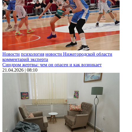
13.07.2026 | 19:40
Самарская область вошла в рейтинг регионов РФ по
доступности жилья
13.07.2026 | 13:59
Девочка получила удар током от оборванного провода на
улице
08.07.2026 | 16:39
Иммунолог объяснил, какие продукты чаще всего вызывают
аллергию
07.07.2026 | 12:43
Новости
психология
новости Нижегородской области
16 человек застряли на канатной дороге из-за непогоды
комментарий эксперта
06.07.2026 | 12:54
Синдром жертвы: чем он опасен и как возникает
Массовое ДТП: грузовик столкнулся с 17 автомобилями
21.04.2026 | 08:10
01.07.2026 | 12:14
Медики: алкоголь — один из основных факторов риска
смертности
29.06.2026 | 19:48
Баста объяснил, почему не смог прийти на выпускной 11-
классников
29.06.2026 | 15:24
Водитель получил 3,5 года колонии-поселения за гибель
четырех человек в ДТП
22.06.2026 | 15:32
Психолог рассказал, как справляться с семейными кризисами
22.06.2026 | 12:41