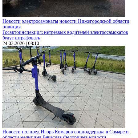
Новости
электросамокаты
новости Нижегородской области
полиция
Госавтоинспекция: нетрезвых водителей электросамокатов
будут штрафовать
24.03.2026 | 08:10
Новости
полпред Игорь Комаров
соцподдержка в Самаре и
области
медицина
Вячеслав Федорищев
новости