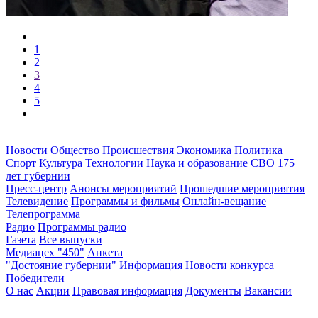
1
2
3
4
5
Новости
Общество
Происшествия
Экономика
Политика
Спорт
Культура
Технологии
Наука и образование
СВО
175
лет губернии
Пресс-центр
Анонсы мероприятий
Прошедшие мероприятия
Телевидение
Программы и фильмы
Онлайн-вещание
Телепрограмма
Радио
Программы радио
Газета
Все выпуски
Медиацех "450"
Анкета
"Достояние губернии"
Информация
Новости конкурса
Победители
О нас
Акции
Правовая информация
Документы
Вакансии