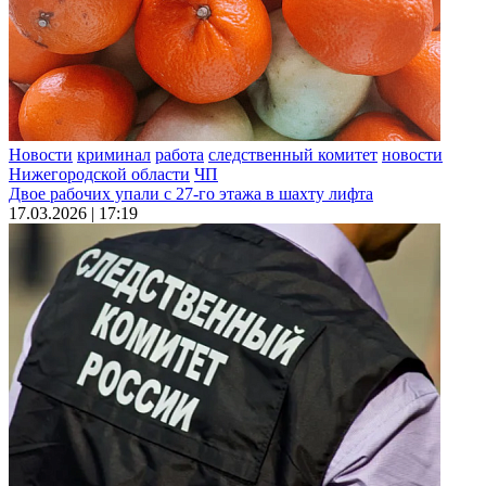
Новости
криминал
работа
следственный комитет
новости
Нижегородской области
ЧП
Двое рабочих упали с 27-го этажа в шахту лифта
17.03.2026 | 17:19